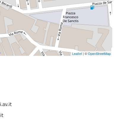
Leaflet
| ©
OpenStreetMap
av.it
it