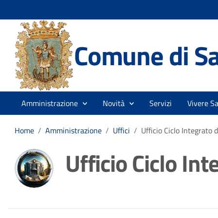
Comune di Sa
Amministrazione
Novità
Servizi
Vivere S
Home
/
Amministrazione
/
Uffici
/
Ufficio Ciclo Integrato d
Ufficio Ciclo Int
Dettagli della noti