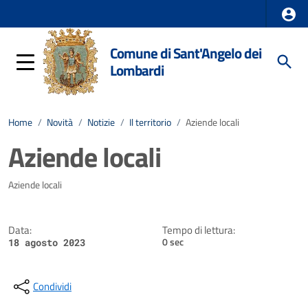
Comune di Sant'Angelo dei
Lombardi
Home
/
Novità
/
Notizie
/
Il territorio
/
Aziende locali
Aziende locali
Dettagli della notizia
Aziende locali
Data:
Tempo di lettura:
0 sec
18 agosto 2023
Condividi