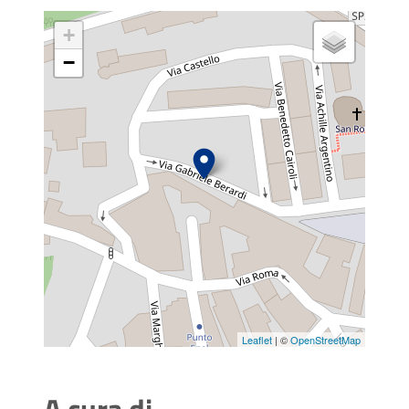
+
−
Leaflet
| ©
OpenStreetMap