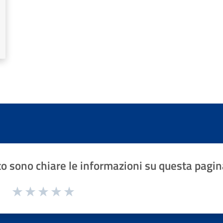
o sono chiare le informazioni su questa pagin
1 a 5 stelle la pagina
Valuta 1 stelle su 5
Valuta 2 stelle su 5
Valuta 3 stelle su 5
Valuta 4 stelle su 5
Valuta 5 stelle su 5