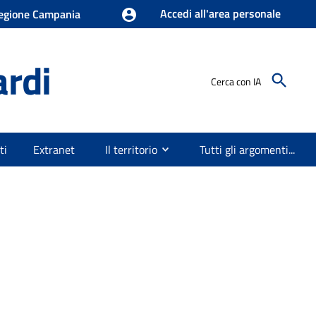
Accedi all'area personale
egione Campania
ardi
Cerca con IA
ti
Extranet
Il territorio
Tutti gli argomenti...