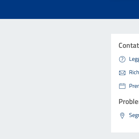
Contat
Legg
Rich
Pre
Proble
Segn