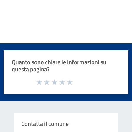
Quanto sono chiare le informazioni su
questa pagina?
Valuta da 1 a 5 stelle la pagina
Valuta 1 stelle su 5
Valuta 2 stelle su 5
Valuta 3 stelle su 5
Valuta 4 stelle su 5
Valuta 5 stelle su 5
Contatta il comune