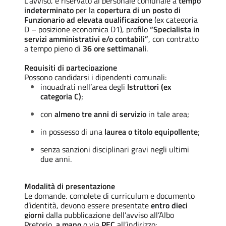
L’avviso, è riservato al personale comunale a
tempo
indeterminato
per la
copertura di un posto di
Funzionario ad elevata qualificazione
(ex categoria
D – posizione economica D1), profilo
“Specialista in
servizi amministrativi e/o contabili”
, con contratto
a tempo pieno di
36 ore settimanali
.
Requisiti di partecipazione
Possono candidarsi i dipendenti comunali:
inquadrati nell’area degli
Istruttori (ex
categoria C)
;
con
almeno tre anni di servizio
in tale area;
in possesso di una
laurea o titolo equipollente
;
senza sanzioni disciplinari gravi negli ultimi
due anni.
Modalità di presentazione
Le domande, complete di curriculum e documento
d’identità, devono essere presentate
entro dieci
giorni
dalla pubblicazione dell’avviso all’Albo
Pretorio,
a mano
o via
PEC
all’indirizzo: