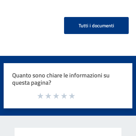
Tutti i documenti
Quanto sono chiare le informazioni su
questa pagina?
Valuta da 1 a 5 stelle la pagina
Valuta 1 stelle su 5
Valuta 2 stelle su 5
Valuta 3 stelle su 5
Valuta 4 stelle su 5
Valuta 5 stelle su 5