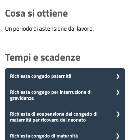
Cosa si ottiene
Un periodo di astensione dal lavoro.
Tempi e scadenze
Richiesta congedo paternità
5
Richiesta congego per interruzione di
Presa in carico
gravidanza
Dopo aver presentato la tua
giorni
richiesta, il comune avvia il
procedimento e prenderà in carico
5
Richiesta di sospensione del congedo di
Presa in carico
la tua domanda in 5 giorni.
maternità per ricovero del neonato
Dopo aver presentato la tua
giorni
richiesta, il comune avvia il
procedimento e prenderà in carico
5
Richiesta congedo di maternità
Presa in carico