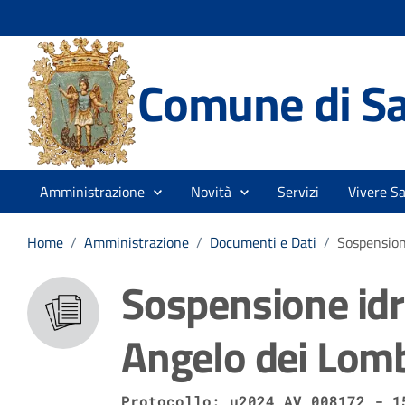
Comune di Sa
Amministrazione
Novità
Servizi
Vivere S
Home
/
Amministrazione
/
Documenti e Dati
/
Sospension
Sospensione idr
Angelo dei Lom
Protocollo: u2024_AV_008172 - 1