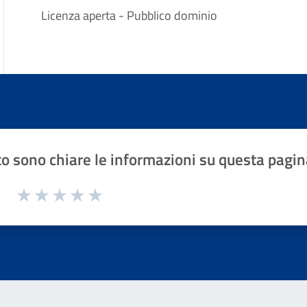
Licenza aperta - Pubblico dominio
o sono chiare le informazioni su questa pagin
1 a 5 stelle la pagina
Valuta 1 stelle su 5
Valuta 2 stelle su 5
Valuta 3 stelle su 5
Valuta 4 stelle su 5
Valuta 5 stelle su 5