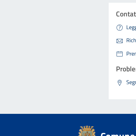
Contat
Legg
Rich
Pre
Proble
Segn
Comune 