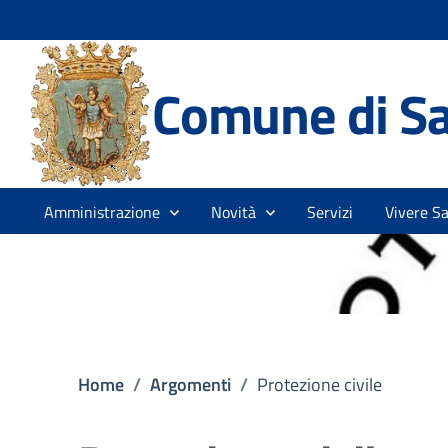
Comune di Sa
Amministrazione
Novità
Servizi
Vivere S
Home
/
Argomenti
/
Protezione civile