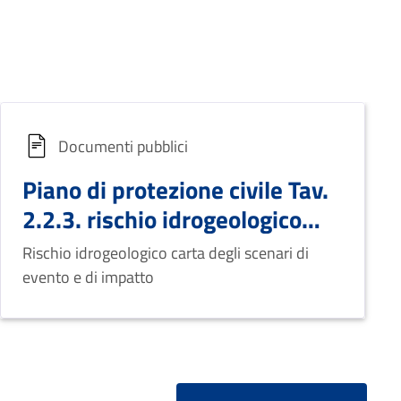
Documenti pubblici
Piano di protezione civile Tav.
2.2.3. rischio idrogeologico
carta degli scenari di evento e
Rischio idrogeologico carta degli scenari di
di impatto
evento e di impatto