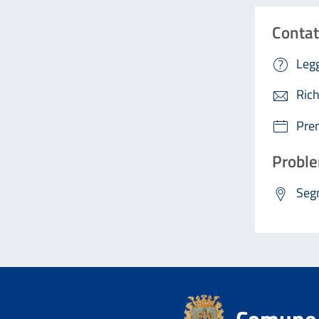
Contat
Legg
Rich
Pre
Proble
Segn
Comune 