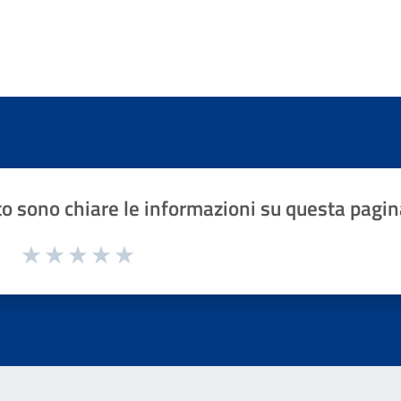
o sono chiare le informazioni su questa pagin
1 a 5 stelle la pagina
Valuta 1 stelle su 5
Valuta 2 stelle su 5
Valuta 3 stelle su 5
Valuta 4 stelle su 5
Valuta 5 stelle su 5