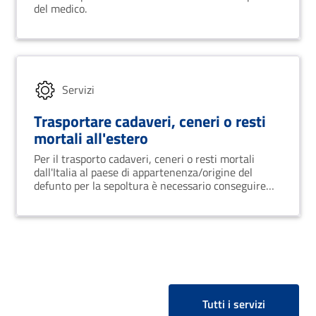
del medico.
Servizi
Trasportare cadaveri, ceneri o resti
mortali all'estero
Per il trasporto cadaveri, ceneri o resti mortali
dall'Italia al paese di appartenenza/origine del
defunto per la sepoltura è necessario conseguire
l'autorizzazione per l'estradizione (detta anche
passaporto mortuario) previa richiesta
documentata all'Ufficio di Stato Civile del comune
del decesso o del comune ove il cadavere è stato
rinvenuto.
Tutti i servizi