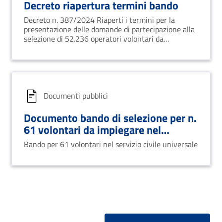
Decreto riapertura termini bando
Decreto n. 387/2024 Riaperti i termini per la
presentazione delle domande di partecipazione alla
selezione di 52.236 operatori volontari da
impiegare in progetti afferenti a programmi di
intervento di Servizio civile universale
Documenti pubblici
Documento bando di selezione per n.
61 volontari da impiegare nel
servizio civile universale
Bando per 61 volontari nel servizio civile universale