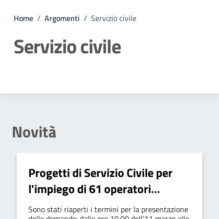
Home
/
Argomenti
/
Servizio civile
Servizio civile
Dettagli della notizia
Novità
Progetti di Servizio Civile per
l'impiego di 61 operatori
volontari di Servizio Civile
Sono stati riaperti i termini per la presentazione
delle domande: dalle ore 10.00 dell’11 marzo alle