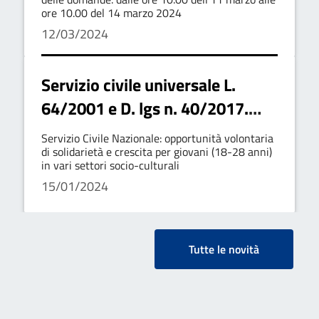
Universale- Riapertura dei
ore 10.00 del 14 marzo 2024
Termini di presentazione delle
12/03/2024
Domande
Servizio civile universale L.
64/2001 e D. lgs n. 40/2017.
Bando per la selezione di 61
Servizio Civile Nazionale: opportunità volontaria
operatori volontari: proroga
di solidarietà e crescita per giovani (18-28 anni)
in vari settori socio-culturali
della scadenza al 15 febbraio
15/01/2024
2024
Tutte le novità