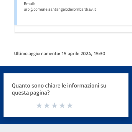
Email
:
urp@comune.santangelodeilombardi.av.it
Ultimo aggiornamento:
15 aprile 2024, 15:30
Quanto sono chiare le informazioni su
questa pagina?
Valuta da 1 a 5 stelle la pagina
Valuta 1 stelle su 5
Valuta 2 stelle su 5
Valuta 3 stelle su 5
Valuta 4 stelle su 5
Valuta 5 stelle su 5