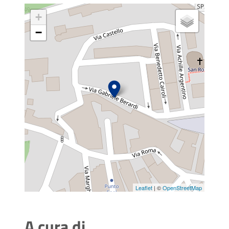
+
−
Leaflet
| ©
OpenStreetMap
A cura di