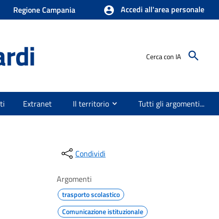
Accedi all'area personale
Regione Campania
ardi
Cerca con IA
ti
Extranet
Il territorio
Tutti gli argomenti...
Condividi
Argomenti
trasporto scolastico
Comunicazione istituzionale