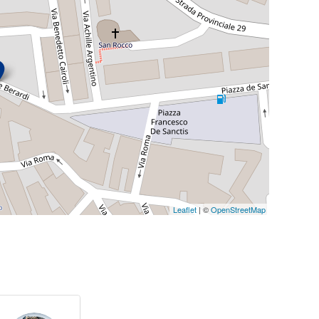
Leaflet
| ©
OpenStreetMap