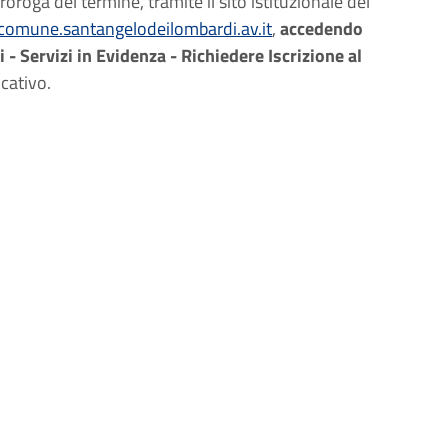
proroga del termine, tramite il sito istituzionale del
comune.santangelodeilombardi.av.it
,
accedendo
i - Servizi in Evidenza - Richiedere Iscrizione al
icativo.